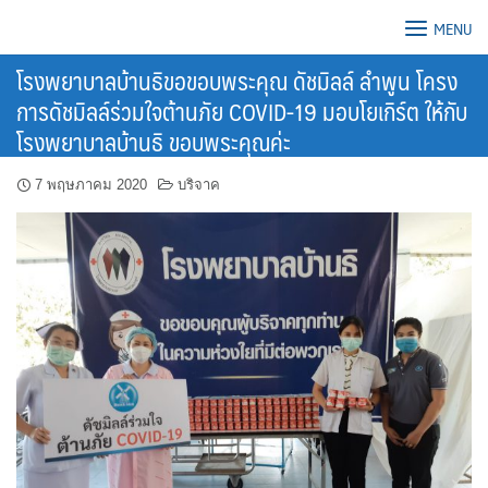
Skip
MENU
to
content
โรงพยาบาลบ้านธิขอขอบพระคุณ ดัชมิลล์ ลำพูน โครง
การดัชมิลล์ร่วมใจต้านภัย COVID-19 มอบโยเกิร์ต ให้กับ
โรงพยาบาลบ้านธิ ขอบพระคุณค่ะ
7 พฤษภาคม 2020
บริจาค