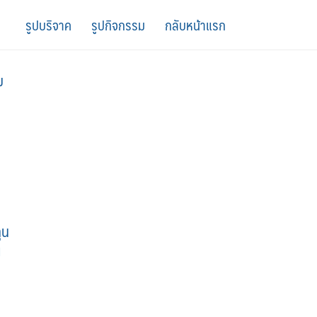
รูปบริจาค
รูปกิจกรรม
กลับหน้าแรก
ม
ุน
ณ