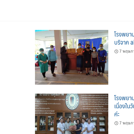
Skip
to
content
โรงพยาบ
บริจาค a
7 พฤษภ
โรงพยาบ
เนื่องใน
ค่ะ
7 พฤษภ