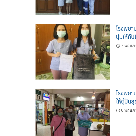
โรงพยาบา
นุ่มให้ก
7 พฤษภ
โรงพยาบ
ให้ตู้ปั
6 พฤษภ